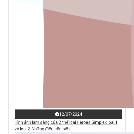
12/07/2024
Hình ảnh lâm sàng của 2 thể loại Herpes Simplex loại 1
và loại 2: Những điều cần biết