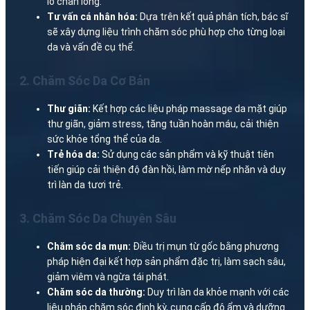
lỗ chân lông.
Tư vấn cá nhân hóa:
Dựa trên kết quả phân tích, bác sĩ
sẽ xây dựng liệu trình chăm sóc phù hợp cho từng loại
da và vấn đề cụ thể.
2. Chăm Sóc Da Cơ Bản
Thư giãn:
Kết hợp các liệu pháp massage da mặt giúp
thư giãn, giảm stress, tăng tuần hoàn máu, cải thiện
sức khỏe tổng thể của da.
Trẻ hóa da:
Sử dụng các sản phẩm và kỹ thuật tiên
tiến giúp cải thiện độ đàn hồi, làm mờ nếp nhăn và duy
trì làn da tươi trẻ.
3. Chăm Sóc Da Chuyên Sâu
Chăm sóc da mụn:
Điều trị mụn từ gốc bằng phương
pháp hiện đại kết hợp sản phẩm đặc trị, làm sạch sâu,
giảm viêm và ngừa tái phát.
Chăm sóc da thường:
Duy trì làn da khỏe mạnh với các
liệu pháp chăm sóc định kỳ, cung cấp độ ẩm và dưỡng