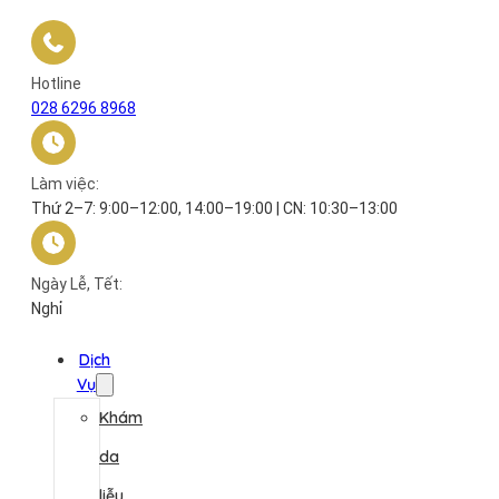
Hotline
028 6296 8968
Làm việc:
Thứ 2–7: 9:00–12:00, 14:00–19:00 | CN: 10:30–13:00
Ngày Lễ, Tết:
Nghỉ
Dịch
Vụ
Khám
da
liễu