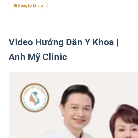
📅 Đăng ký khám
Video Hướng Dẫn Y Khoa |
Anh Mỹ Clinic