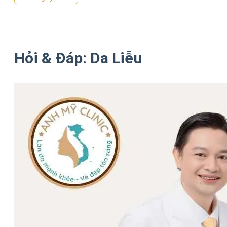
Hỏi & Đáp: Da Liễu