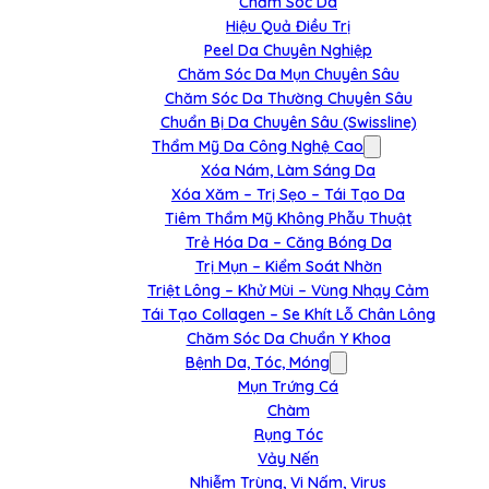
Chăm Sóc Da
Hiệu Quả Điều Trị
Peel Da Chuyên Nghiệp
Chăm Sóc Da Mụn Chuyên Sâu
Chăm Sóc Da Thường Chuyên Sâu
Chuẩn Bị Da Chuyên Sâu (Swissline)
Thẩm Mỹ Da Công Nghệ Cao
Xóa Nám, Làm Sáng Da
Xóa Xăm – Trị Sẹo – Tái Tạo Da
Tiêm Thẩm Mỹ Không Phẫu Thuật
Trẻ Hóa Da – Căng Bóng Da
Trị Mụn – Kiểm Soát Nhờn
Triệt Lông – Khử Mùi – Vùng Nhạy Cảm
Tái Tạo Collagen – Se Khít Lỗ Chân Lông
Chăm Sóc Da Chuẩn Y Khoa
Bệnh Da, Tóc, Móng
Mụn Trứng Cá
Chàm
Rụng Tóc
Vảy Nến
Nhiễm Trùng, Vi Nấm, Virus