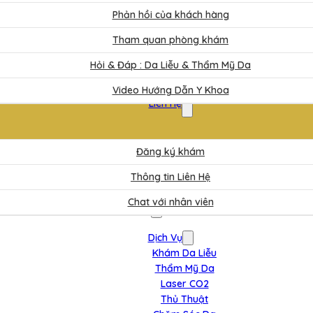
Phản hồi của khách hàng
Tham quan phòng khám
Hỏi & Đáp : Da Liễu & Thẩm Mỹ Da
Video Hướng Dẫn Y Khoa
Liên Hệ
Đăng ký khám
Thông tin Liên Hệ
Chat với nhân viên
Dịch Vụ
Khám Da Liễu
Thẩm Mỹ Da
Laser CO2
Thủ Thuật