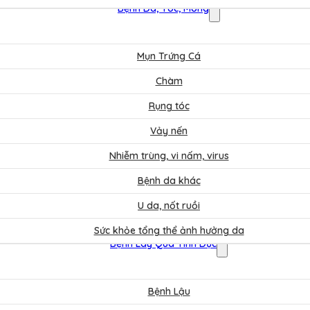
Bệnh Da, Tóc, Móng
Mụn Trứng Cá
Chàm
Rụng tóc
Vảy nến
Nhiễm trùng, vi nấm, virus
Bệnh da khác
U da, nốt ruồi
Sức khỏe tổng thể ảnh hưởng da
Bệnh Lây Qua Tình Dục
Bệnh Lậu