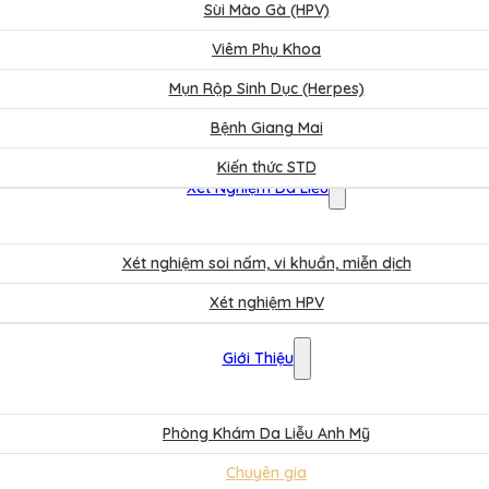
Sùi Mào Gà (HPV)
Viêm Phụ Khoa
Mụn Rộp Sinh Dục (Herpes)
Bệnh Giang Mai
Kiến thức STD
Xét Nghiệm Da Liễu
Xét nghiệm soi nấm, vi khuẩn, miễn dịch
Xét nghiệm HPV
Bảng Giá
Giới Thiệu
Phòng Khám Da Liễu Anh Mỹ
Chuyên gia