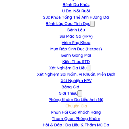
Bệnh Da Khác
U Da, Nốt Ruồi
Sức Khỏe Tổng Thể Ảnh Hưởng Da
Bệnh Lây Qua Tình Dục
Bệnh Lậu
Sùi Mào Gà (HPV)
Viêm Phụ Khoa
Mụn Rộp Sinh Dục (Herpes)
Bệnh Giang Mai
Kiến Thức STD
Xét Nghiệm Da Liễu
Xét Nghiệm Soi Nấm, Vi Khuẩn, Miễn Dịch
Xét Nghiệm HPV
Bảng Giá
Giới Thiệu
Phòng Khám Da Liễu Anh Mỹ
Chuyên Gia
Phản Hồi Của Khách Hàng
Tham Quan Phòng Khám
Hỏi & Đáp : Da Liễu & Thẩm Mỹ Da