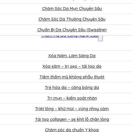
Chăm Sóc Da Mụn Chuyên Sâu
Chăm Sóc Da Thường Chuyên Sâu
Chuẩn Bị Da Chuyên Sâu (Swissline)
Thẩm Mỹ Da Công Nghệ Cao
Xóa Nám, Làm Sáng Da
Xóa xăm – trị sẹo – tái tạo da
Tiêm thẩm mỹ không phẫu thuật
Trẻ hóa da – căng bóng da
Trị mụn – kiểm soát nhờn
Triệt lông – khử mùi – vùng nhạy cảm
Tái tạo collagen – se khít lỗ chân lông
Chăm sóc da chuẩn Y khoa