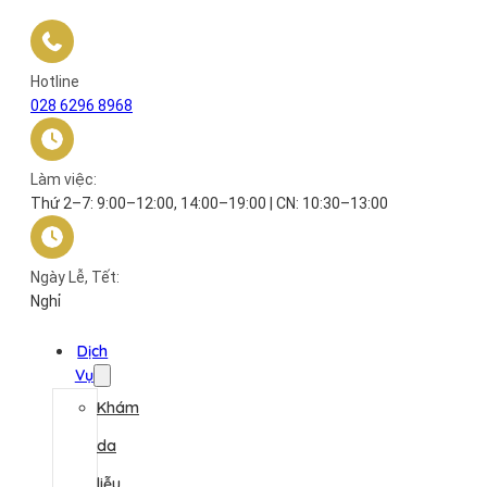
Hotline
028 6296 8968
Làm việc:
Thứ 2–7: 9:00–12:00, 14:00–19:00 | CN: 10:30–13:00
Ngày Lễ, Tết:
Nghỉ
Dịch
Vụ
Khám
da
liễu