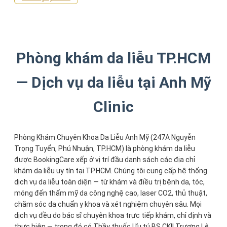
Phòng khám da liễu TP.HCM
— Dịch vụ da liễu tại Anh Mỹ
Clinic
Phòng Khám Chuyên Khoa Da Liễu Anh Mỹ (247A Nguyễn
Trọng Tuyển, Phú Nhuận, TP.HCM) là phòng khám da liễu
được BookingCare xếp ở vị trí đầu danh sách các địa chỉ
khám da liễu uy tín tại TP.HCM. Chúng tôi cung cấp hệ thống
dịch vụ da liễu toàn diện — từ khám và điều trị bệnh da, tóc,
móng đến thẩm mỹ da công nghệ cao, laser CO2, thủ thuật,
chăm sóc da chuẩn y khoa và xét nghiệm chuyên sâu. Mọi
dịch vụ đều do bác sĩ chuyên khoa trực tiếp khám, chỉ định và
thực hiện — trong đó có Thầy thuốc Ưu tú BS.CKII Trương Lê