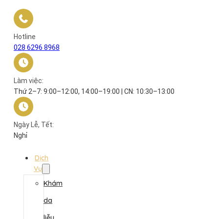
Hotline
028 6296 8968
Làm việc:
Thứ 2–7: 9:00–12:00, 14:00–19:00 | CN: 10:30–13:00
Ngày Lễ, Tết:
Nghỉ
Dịch
Vụ
Khám
da
liễu