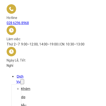
Hotline
028 6296 8968
Làm việc:
Thứ 2–7: 9:00–12:00, 14:00–19:00 | CN: 10:30–13:00
Ngày Lễ, Tết:
Nghỉ
Dịch
Vụ
Khám
da
liễu