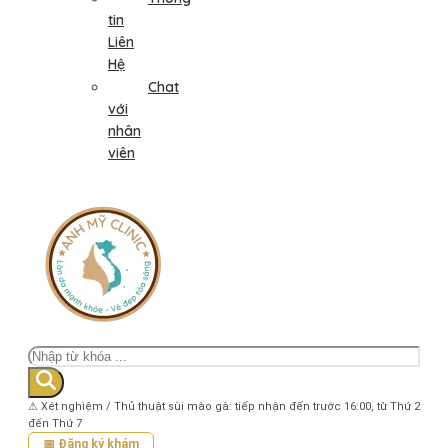
tin
Liên
Hệ
Chat
với
nhân
viên
Tìm
kiếm
⚠ Xét nghiệm / Thủ thuật sùi mào gà: tiếp nhận đến trước 16:00, từ Thứ 2
đến Thứ 7
📅 Đăng ký khám