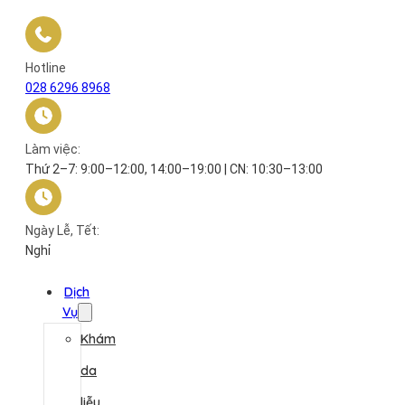
Hotline
028 6296 8968
Làm việc:
Thứ 2–7: 9:00–12:00, 14:00–19:00 | CN: 10:30–13:00
Ngày Lễ, Tết:
Nghỉ
Dịch
Vụ
Khám
da
liễu