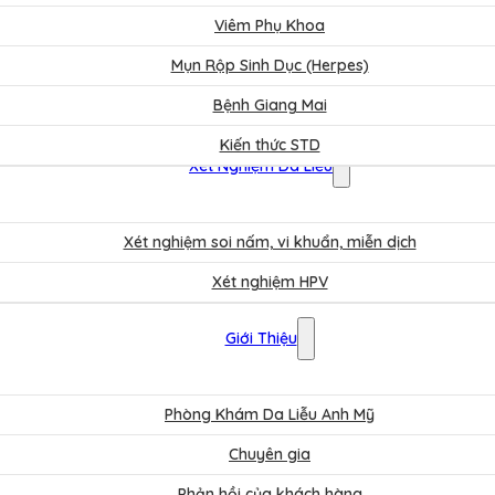
Viêm Phụ Khoa
Mụn Rộp Sinh Dục (Herpes)
Bệnh Giang Mai
Kiến thức STD
Xét Nghiệm Da Liễu
Xét nghiệm soi nấm, vi khuẩn, miễn dịch
Xét nghiệm HPV
Bảng Giá
Giới Thiệu
Phòng Khám Da Liễu Anh Mỹ
Chuyên gia
Phản hồi của khách hàng