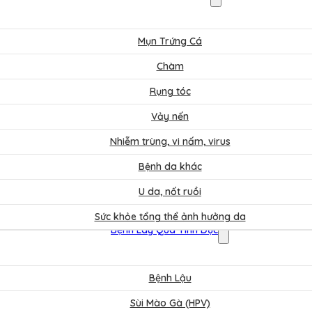
Mụn Trứng Cá
Chàm
Rụng tóc
Vảy nến
Nhiễm trùng, vi nấm, virus
Bệnh da khác
U da, nốt ruồi
Sức khỏe tổng thể ảnh hưởng da
Bệnh Lây Qua Tình Dục
Bệnh Lậu
Sùi Mào Gà (HPV)