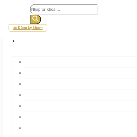
Tìm
kiếm
📅 Đăng ký khám