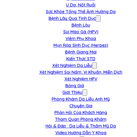
U Da, Nốt Ruồi
Sức Khỏe Tổng Thể Ảnh Hưởng Da
Bệnh Lây Qua Tình Dục
Bệnh Lậu
Sùi Mào Gà (HPV)
Viêm Phụ Khoa
Mụn Rộp Sinh Dục (Herpes)
Bệnh Giang Mai
Kiến Thức STD
Xét Nghiệm Da Liễu
Xét Nghiệm Soi Nấm, Vi Khuẩn, Miễn Dịch
Xét Nghiệm HPV
Bảng Giá
Giới Thiệu
Phòng Khám Da Liễu Anh Mỹ
Chuyên Gia
Phản Hồi Của Khách Hàng
Tham Quan Phòng Khám
Hỏi & Đáp : Da Liễu & Thẩm Mỹ Da
Video Hướng Dẫn Y Khoa