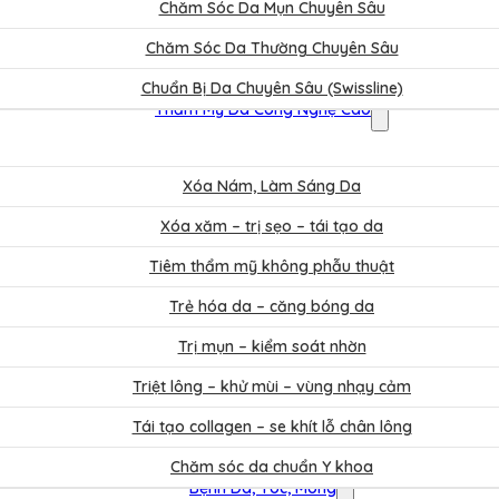
Chăm Sóc Da Mụn Chuyên Sâu
Chăm Sóc Da Thường Chuyên Sâu
Chuẩn Bị Da Chuyên Sâu (Swissline)
Thẩm Mỹ Da Công Nghệ Cao
Xóa Nám, Làm Sáng Da
Xóa xăm – trị sẹo – tái tạo da
Tiêm thẩm mỹ không phẫu thuật
Trẻ hóa da – căng bóng da
Trị mụn – kiểm soát nhờn
Triệt lông – khử mùi – vùng nhạy cảm
Tái tạo collagen – se khít lỗ chân lông
Chăm sóc da chuẩn Y khoa
Bệnh Da, Tóc, Móng