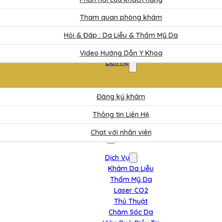
Tham quan phòng khám
Hỏi & Đáp : Da Liễu & Thẩm Mỹ Da
Video Hướng Dẫn Y Khoa
Liên Hệ
Đăng ký khám
Thông tin Liên Hệ
Chat với nhân viên
Dịch Vụ
Khám Da Liễu
Thẩm Mỹ Da
Laser CO2
Thủ Thuật
Chăm Sóc Da