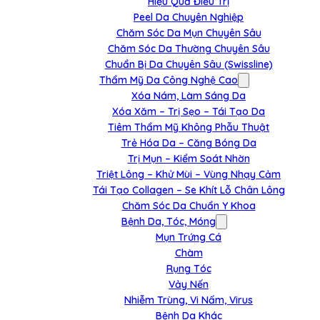
Hiệu Quả Điều Trị
Peel Da Chuyên Nghiệp
Chăm Sóc Da Mụn Chuyên Sâu
Chăm Sóc Da Thường Chuyên Sâu
Chuẩn Bị Da Chuyên Sâu (Swissline)
Thẩm Mỹ Da Công Nghệ Cao
Xóa Nám, Làm Sáng Da
Xóa Xăm – Trị Sẹo – Tái Tạo Da
Tiêm Thẩm Mỹ Không Phẫu Thuật
Trẻ Hóa Da – Căng Bóng Da
Trị Mụn – Kiểm Soát Nhờn
Triệt Lông – Khử Mùi – Vùng Nhạy Cảm
Tái Tạo Collagen – Se Khít Lỗ Chân Lông
Chăm Sóc Da Chuẩn Y Khoa
Bệnh Da, Tóc, Móng
Mụn Trứng Cá
Chàm
Rụng Tóc
Vảy Nến
Nhiễm Trùng, Vi Nấm, Virus
Bệnh Da Khác