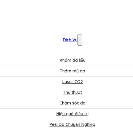
Dịch Vụ
Khám da liễu
Thẩm mỹ da
Laser CO2
Thủ thuật
Chăm sóc da
Hiệu quả điều trị
Peel Da Chuyên Nghiệp