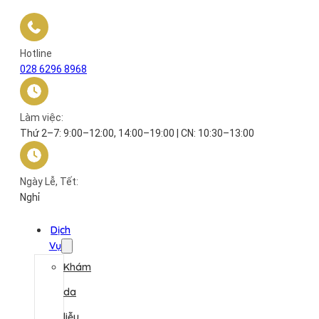
Hotline
028 6296 8968
Làm việc:
Thứ 2–7: 9:00–12:00, 14:00–19:00 | CN: 10:30–13:00
Ngày Lễ, Tết:
Nghỉ
Dịch
Vụ
Khám
da
liễu