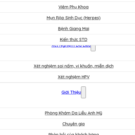
Viêm Phụ Khoa
Mụn Rộp Sinh Dục (Herpes)
Bệnh Giang Mai
Kiến thức STD
Xét Nghiệm Da Liễu
Xét nghiệm soi nấm, vi khuẩn, miễn dịch
Xét nghiệm HPV
Bảng Giá
Giới Thiệu
Phòng Khám Da Liễu Anh Mỹ
Chuyên gia
Phản hồi của khách hàng