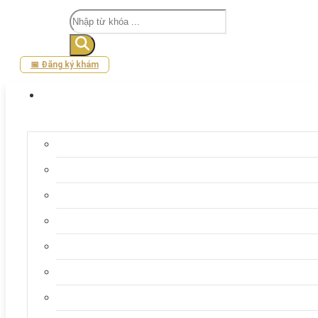
Tìm
kiếm
📅 Đăng ký khám