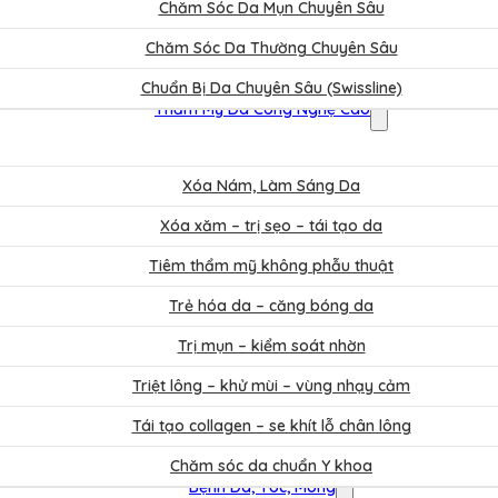
Chăm Sóc Da Mụn Chuyên Sâu
Chăm Sóc Da Thường Chuyên Sâu
Chuẩn Bị Da Chuyên Sâu (Swissline)
Thẩm Mỹ Da Công Nghệ Cao
Xóa Nám, Làm Sáng Da
Xóa xăm – trị sẹo – tái tạo da
Tiêm thẩm mỹ không phẫu thuật
Trẻ hóa da – căng bóng da
Trị mụn – kiểm soát nhờn
Triệt lông – khử mùi – vùng nhạy cảm
Tái tạo collagen – se khít lỗ chân lông
Chăm sóc da chuẩn Y khoa
Bệnh Da, Tóc, Móng