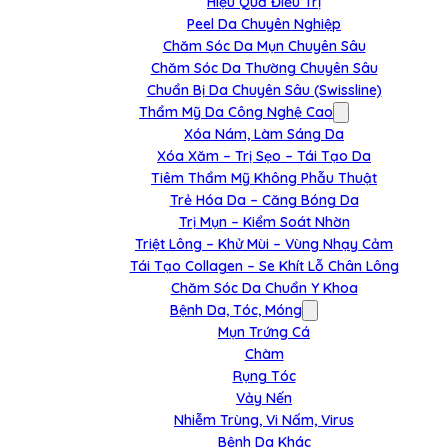
Hiệu Quả Điều Trị
Peel Da Chuyên Nghiệp
Chăm Sóc Da Mụn Chuyên Sâu
Chăm Sóc Da Thường Chuyên Sâu
Chuẩn Bị Da Chuyên Sâu (Swissline)
Thẩm Mỹ Da Công Nghệ Cao
Xóa Nám, Làm Sáng Da
Xóa Xăm – Trị Sẹo – Tái Tạo Da
Tiêm Thẩm Mỹ Không Phẫu Thuật
Trẻ Hóa Da – Căng Bóng Da
Trị Mụn – Kiểm Soát Nhờn
Triệt Lông – Khử Mùi – Vùng Nhạy Cảm
Tái Tạo Collagen – Se Khít Lỗ Chân Lông
Chăm Sóc Da Chuẩn Y Khoa
Bệnh Da, Tóc, Móng
Mụn Trứng Cá
Chàm
Rụng Tóc
Vảy Nến
Nhiễm Trùng, Vi Nấm, Virus
Bệnh Da Khác