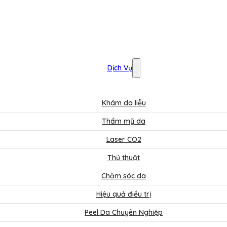
Dịch Vụ
Khám da liễu
Thẩm mỹ da
Laser CO2
Thủ thuật
Chăm sóc da
Hiệu quả điều trị
Peel Da Chuyên Nghiệp