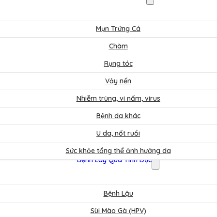
Mụn Trứng Cá
Chàm
Rụng tóc
Vảy nến
Nhiễm trùng, vi nấm, virus
Bệnh da khác
U da, nốt ruồi
Sức khỏe tổng thể ảnh hưởng da
Bệnh Lây Qua Tình Dục
Bệnh Lậu
Sùi Mào Gà (HPV)