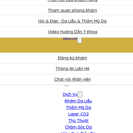
Tham quan phòng khám
Hỏi & Đáp : Da Liễu & Thẩm Mỹ Da
Video Hướng Dẫn Y Khoa
Liên Hệ
Đăng ký khám
Thông tin Liên Hệ
Chat với nhân viên
Dịch Vụ
Khám Da Liễu
Thẩm Mỹ Da
Laser CO2
Thủ Thuật
Chăm Sóc Da