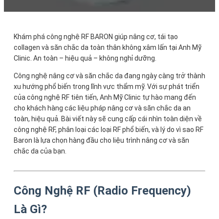
Khám phá công nghệ RF BARON giúp nâng cơ, tái tạo
collagen và săn chắc da toàn thân không xâm lấn tại Anh Mỹ
Clinic. An toàn – hiệu quả – không nghỉ dưỡng.
Công nghệ nâng cơ và săn chắc da đang ngày càng trở thành
xu hướng phổ biến trong lĩnh vực thẩm mỹ. Với sự phát triển
của công nghệ RF tiên tiến, Anh Mỹ Clinic tự hào mang đến
cho khách hàng các liệu pháp nâng cơ và săn chắc da an
toàn, hiệu quả. Bài viết này sẽ cung cấp cái nhìn toàn diện về
công nghệ RF, phân loại các loại RF phổ biến, và lý do vì sao RF
Baron là lựa chọn hàng đầu cho liệu trình nâng cơ và săn
chắc da của bạn.
Công Nghệ RF (Radio Frequency)
Là Gì?