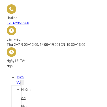
Hotline
028 6296 8968
Làm việc:
Thứ 2–7: 9:00–12:00, 14:00–19:00 | CN: 10:30–13:00
Ngày Lễ, Tết:
Nghỉ
Dịch
Vụ
Khám
da
liễu