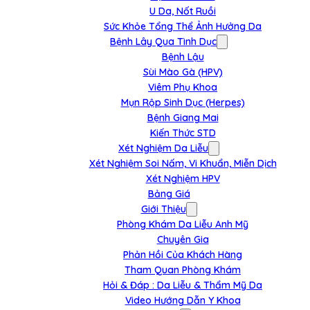
U Da, Nốt Ruồi
Sức Khỏe Tổng Thể Ảnh Hưởng Da
Bệnh Lây Qua Tình Dục
Bệnh Lậu
Sùi Mào Gà (HPV)
Viêm Phụ Khoa
Mụn Rộp Sinh Dục (Herpes)
Bệnh Giang Mai
Kiến Thức STD
Xét Nghiệm Da Liễu
Xét Nghiệm Soi Nấm, Vi Khuẩn, Miễn Dịch
Xét Nghiệm HPV
Bảng Giá
Giới Thiệu
Phòng Khám Da Liễu Anh Mỹ
Chuyên Gia
Phản Hồi Của Khách Hàng
Tham Quan Phòng Khám
Hỏi & Đáp : Da Liễu & Thẩm Mỹ Da
Video Hướng Dẫn Y Khoa