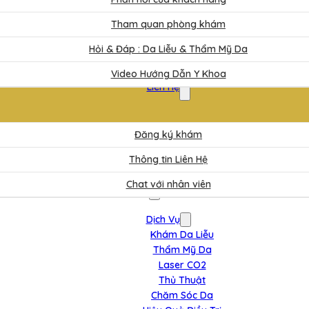
Tham quan phòng khám
Hỏi & Đáp : Da Liễu & Thẩm Mỹ Da
Video Hướng Dẫn Y Khoa
Liên Hệ
Đăng ký khám
Thông tin Liên Hệ
Chat với nhân viên
Dịch Vụ
Khám Da Liễu
Thẩm Mỹ Da
Laser CO2
Thủ Thuật
Chăm Sóc Da