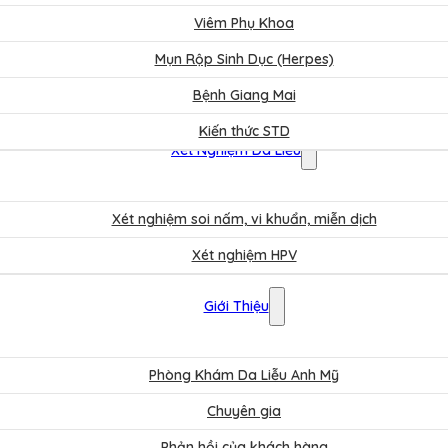
Viêm Phụ Khoa
Mụn Rộp Sinh Dục (Herpes)
Bệnh Giang Mai
Kiến thức STD
Xét Nghiệm Da Liễu
Xét nghiệm soi nấm, vi khuẩn, miễn dịch
Xét nghiệm HPV
Bảng Giá
Giới Thiệu
Phòng Khám Da Liễu Anh Mỹ
Chuyên gia
Phản hồi của khách hàng