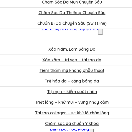
Chăm Sóc Da Mụn Chuyên Sâu
Chăm Sóc Da Thường Chuyên Sâu
Chuẩn Bị Da Chuyên Sâu (Swissline)
Thẩm Mỹ Da Công Nghệ Cao
Xóa Nám, Làm Sáng Da
Xóa xăm – trị sẹo – tái tạo da
Tiêm thẩm mỹ không phẫu thuật
Trẻ hóa da – căng bóng da
Trị mụn – kiểm soát nhờn
Triệt lông – khử mùi – vùng nhạy cảm
Tái tạo collagen – se khít lỗ chân lông
Chăm sóc da chuẩn Y khoa
Bệnh Da, Tóc, Móng