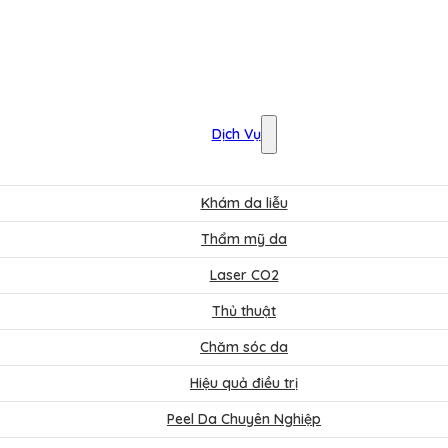
Dịch Vụ
Khám da liễu
Thẩm mỹ da
Laser CO2
Thủ thuật
Chăm sóc da
Hiệu quả điều trị
Peel Da Chuyên Nghiệp