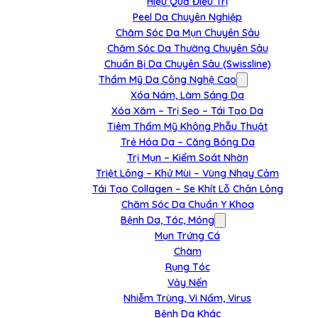
Hiệu Quả Điều Trị
Peel Da Chuyên Nghiệp
Chăm Sóc Da Mụn Chuyên Sâu
Chăm Sóc Da Thường Chuyên Sâu
Chuẩn Bị Da Chuyên Sâu (Swissline)
Thẩm Mỹ Da Công Nghệ Cao
Xóa Nám, Làm Sáng Da
Xóa Xăm – Trị Sẹo – Tái Tạo Da
Tiêm Thẩm Mỹ Không Phẫu Thuật
Trẻ Hóa Da – Căng Bóng Da
Trị Mụn – Kiểm Soát Nhờn
Triệt Lông – Khử Mùi – Vùng Nhạy Cảm
Tái Tạo Collagen – Se Khít Lỗ Chân Lông
Chăm Sóc Da Chuẩn Y Khoa
Bệnh Da, Tóc, Móng
Mụn Trứng Cá
Chàm
Rụng Tóc
Vảy Nến
Nhiễm Trùng, Vi Nấm, Virus
Bệnh Da Khác