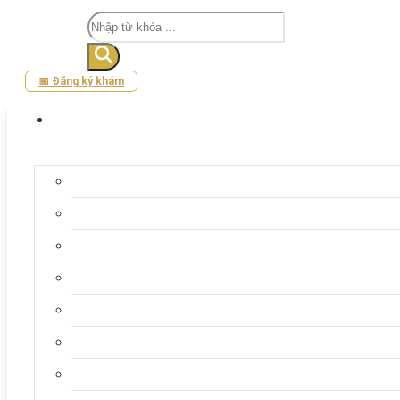
Tìm
kiếm
📅 Đăng ký khám