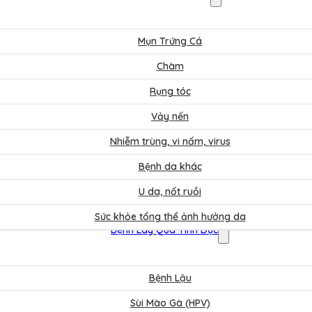
Mụn Trứng Cá
Chàm
Rụng tóc
Vảy nến
Nhiễm trùng, vi nấm, virus
Bệnh da khác
U da, nốt ruồi
Sức khỏe tổng thể ảnh hưởng da
Bệnh Lây Qua Tình Dục
Bệnh Lậu
Sùi Mào Gà (HPV)