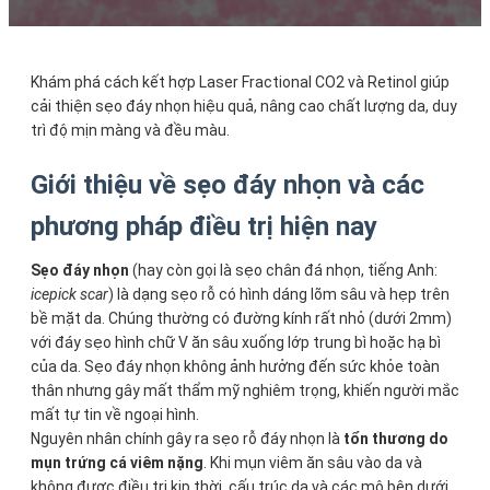
Khám phá cách kết hợp Laser Fractional CO2 và Retinol giúp
cải thiện sẹo đáy nhọn hiệu quả, nâng cao chất lượng da, duy
trì độ mịn màng và đều màu.
Giới thiệu về sẹo đáy nhọn và các
phương pháp điều trị hiện nay
Sẹo đáy nhọn
(hay còn gọi là sẹo chân đá nhọn, tiếng Anh:
icepick scar
) là dạng sẹo rỗ có hình dáng lõm sâu và hẹp trên
bề mặt da. Chúng thường có đường kính rất nhỏ (dưới 2mm)
với đáy sẹo hình chữ V ăn sâu xuống lớp trung bì hoặc hạ bì
của da. Sẹo đáy nhọn không ảnh hưởng đến sức khỏe toàn
thân nhưng gây mất thẩm mỹ nghiêm trọng, khiến người mắc
mất tự tin về ngoại hình.
Nguyên nhân chính gây ra sẹo rỗ đáy nhọn là
tổn thương do
mụn trứng cá viêm nặng
. Khi mụn viêm ăn sâu vào da và
không được điều trị kịp thời, cấu trúc da và các mô bên dưới