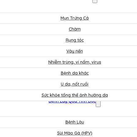
Mụn Trứng Cá
Chàm
Rụng tóc
Vảy nến
Nhiễm trùng, vi nấm, virus
Bệnh da khác
U da, nốt ruồi
Sức khỏe tổng thể ảnh hưởng da
Bệnh Lây Qua Tình Dục
Bệnh Lậu
Sùi Mào Gà (HPV)