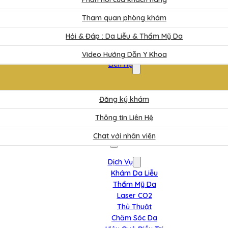
Tham quan phòng khám
Hỏi & Đáp : Da Liễu & Thẩm Mỹ Da
Video Hướng Dẫn Y Khoa
Liên Hệ
Đăng ký khám
Thông tin Liên Hệ
Chat với nhân viên
Dịch Vụ
Khám Da Liễu
Thẩm Mỹ Da
Laser CO2
Thủ Thuật
Chăm Sóc Da