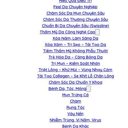
Hiệu Quả Điều Trị
Peel Da Chuyên Nghiệp
Chăm Sóc Da Mụn Chuyên Sâu
Chăm Sóc Da Thường Chuyên Sâu
Chuẩn Bị Da Chuyên Sâu (Swissline)
Thẩm Mỹ Da Công Nghệ Cao
Xóa Nám, Làm Sáng Da
Xóa Xăm – Trị Sẹo – Tái Tạo Da
Tiêm Thẩm Mỹ Không Phẫu Thuật
Trẻ Hóa Da – Căng Bóng Da
Trị Mụn – Kiểm Soát Nhờn
Triệt Lông – Khử Mùi – Vùng Nhạy Cảm
Tái Tạo Collagen – Se Khít Lỗ Chân Lông
Chăm Sóc Da Chuẩn Y Khoa
Bệnh Da, Tóc, Móng
Mụn Trứng Cá
Chàm
Rụng Tóc
Vảy Nến
Nhiễm Trùng, Vi Nấm, Virus
Bệnh Da Khác