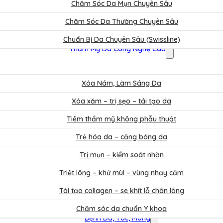
Chăm Sóc Da Mụn Chuyên Sâu
Chăm Sóc Da Thường Chuyên Sâu
Chuẩn Bị Da Chuyên Sâu (Swissline)
Thẩm Mỹ Da Công Nghệ Cao
Xóa Nám, Làm Sáng Da
Xóa xăm – trị sẹo – tái tạo da
Tiêm thẩm mỹ không phẫu thuật
Trẻ hóa da – căng bóng da
Trị mụn – kiểm soát nhờn
Triệt lông – khử mùi – vùng nhạy cảm
Tái tạo collagen – se khít lỗ chân lông
Chăm sóc da chuẩn Y khoa
Bệnh Da, Tóc, Móng