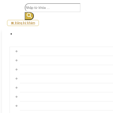
Tìm
kiếm
📅 Đăng ký khám