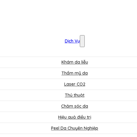
Dịch Vụ
Khám da liễu
Thẩm mỹ da
Laser CO2
Thủ thuật
Chăm sóc da
Hiệu quả điều trị
Peel Da Chuyên Nghiệp