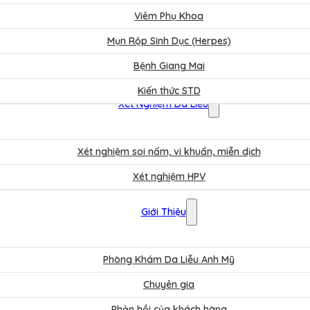
Viêm Phụ Khoa
Mụn Rộp Sinh Dục (Herpes)
Bệnh Giang Mai
Kiến thức STD
Xét Nghiệm Da Liễu
Xét nghiệm soi nấm, vi khuẩn, miễn dịch
Xét nghiệm HPV
Bảng Giá
Giới Thiệu
Phòng Khám Da Liễu Anh Mỹ
Chuyên gia
Phản hồi của khách hàng