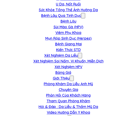
U Da, Nốt Ruồi
Sức Khỏe Tổng Thể Ảnh Hưởng Da
Bệnh Lây Qua Tình Dục
Bệnh Lậu
Sùi Mào Gà (HPV)
Viêm Phụ Khoa
Mụn Rộp Sinh Dục (Herpes)
Bệnh Giang Mai
Kiến Thức STD
Xét Nghiệm Da Liễu
Xét Nghiệm Soi Nấm, Vi Khuẩn, Miễn Dịch
Xét Nghiệm HPV
Bảng Giá
Giới Thiệu
Phòng Khám Da Liễu Anh Mỹ
Chuyên Gia
Phản Hồi Của Khách Hàng
Tham Quan Phòng Khám
Hỏi & Đáp : Da Liễu & Thẩm Mỹ Da
Video Hướng Dẫn Y Khoa