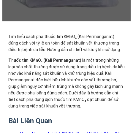
Lượt xem
Tìm hiểu cách pha thuốc tím KMnO₄ (Kali Permanganat)
đúng cách với tỷ lệ an toàn để sát khuẩn vết thương trong
điều trị bệnh da liễu. Hướng dẫn chi tiết và lưu ý khi sử dụng.
Thuốc tím KMnO₄ (Kali Permanganat)
là một trong những
loại hóa chất thường được sử dụng trong điều trị bệnh da liễu
nhờ vào khả năng sát khuẩn và khử trùng hiệu quả. Kali
Permanganat đặc biệt hữu ích khi rửa các vết thương hở,
giúp giảm nguy cơ nhiễm trùng mà không gây kích ứng mạnh
nếu được pha loãng đúng cách. Dưới đây là hướng dẫn chi
tiết cách pha dung dịch thuốc tím KMnO₄ đạt chuẩn để sử
dụng trong việc sát khuẩn vết thương.
Bài Liên Quan