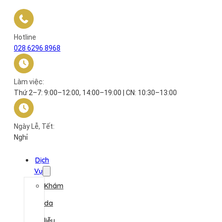
Hotline
028 6296 8968
Làm việc:
Thứ 2–7: 9:00–12:00, 14:00–19:00 | CN: 10:30–13:00
Ngày Lễ, Tết:
Nghỉ
Dịch
Vụ
Khám
da
liễu