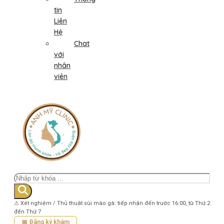
tin
Liên
Hệ
Chat
với
nhân
viên
Tìm
kiếm
⚠ Xét nghiệm / Thủ thuật sùi mào gà: tiếp nhận đến trước 16:00, từ Thứ 2
đến Thứ 7
📅 Đăng ký khám