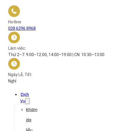
Hotline
028 6296 8968
Làm việc:
Thứ 2–7: 9:00–12:00, 14:00–19:00 | CN: 10:30–13:00
Ngày Lễ, Tết:
Nghỉ
Dịch
Vụ
Khám
da
liễu