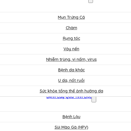
Mụn Trứng Cá
Chàm
Rụng tóc
Vảy nến
Nhiễm trùng, vi nấm, virus
Bệnh da khác
U da, nốt ruồi
Sức khỏe tổng thể ảnh hưởng da
Bệnh Lây Qua Tình Dục
Bệnh Lậu
Sùi Mào Gà (HPV)