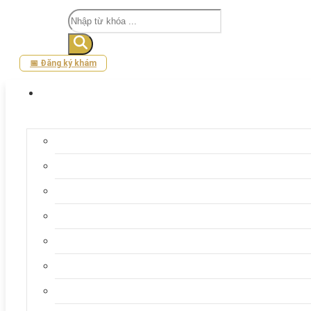
Tìm
kiếm
📅 Đăng ký khám