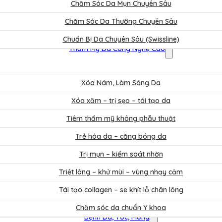
Chăm Sóc Da Mụn Chuyên Sâu
Chăm Sóc Da Thường Chuyên Sâu
Chuẩn Bị Da Chuyên Sâu (Swissline)
Thẩm Mỹ Da Công Nghệ Cao
Xóa Nám, Làm Sáng Da
Xóa xăm – trị sẹo – tái tạo da
Tiêm thẩm mỹ không phẫu thuật
Trẻ hóa da – căng bóng da
Trị mụn – kiểm soát nhờn
Triệt lông – khử mùi – vùng nhạy cảm
Tái tạo collagen – se khít lỗ chân lông
Chăm sóc da chuẩn Y khoa
Bệnh Da, Tóc, Móng