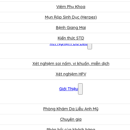
Viêm Phụ Khoa
Mụn Rộp Sinh Dục (Herpes)
Bệnh Giang Mai
Kiến thức STD
Xét Nghiệm Da Liễu
Xét nghiệm soi nấm, vi khuẩn, miễn dịch
Xét nghiệm HPV
Bảng Giá
Giới Thiệu
Phòng Khám Da Liễu Anh Mỹ
Chuyên gia
Phản hồi của khách hàng