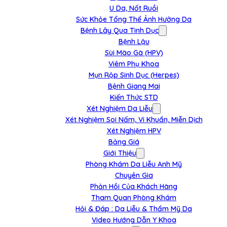
U Da, Nốt Ruồi
Sức Khỏe Tổng Thể Ảnh Hưởng Da
Bệnh Lây Qua Tình Dục
Bệnh Lậu
Sùi Mào Gà (HPV)
Viêm Phụ Khoa
Mụn Rộp Sinh Dục (Herpes)
Bệnh Giang Mai
Kiến Thức STD
Xét Nghiệm Da Liễu
Xét Nghiệm Soi Nấm, Vi Khuẩn, Miễn Dịch
Xét Nghiệm HPV
Bảng Giá
Giới Thiệu
Phòng Khám Da Liễu Anh Mỹ
Chuyên Gia
Phản Hồi Của Khách Hàng
Tham Quan Phòng Khám
Hỏi & Đáp : Da Liễu & Thẩm Mỹ Da
Video Hướng Dẫn Y Khoa