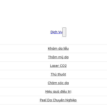
Dịch Vụ
Khám da liễu
Thẩm mỹ da
Laser CO2
Thủ thuật
Chăm sóc da
Hiệu quả điều trị
Peel Da Chuyên Nghiệp