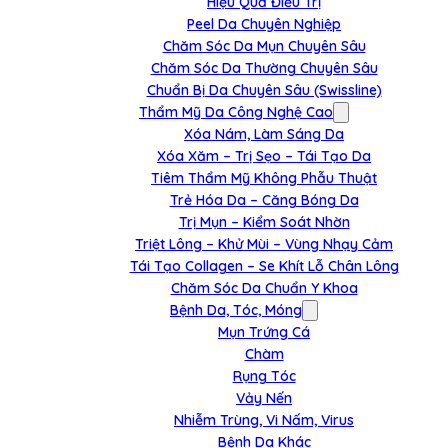
Hiệu Quả Điều Trị
Peel Da Chuyên Nghiệp
Chăm Sóc Da Mụn Chuyên Sâu
Chăm Sóc Da Thường Chuyên Sâu
Chuẩn Bị Da Chuyên Sâu (Swissline)
Thẩm Mỹ Da Công Nghệ Cao
Xóa Nám, Làm Sáng Da
Xóa Xăm – Trị Sẹo – Tái Tạo Da
Tiêm Thẩm Mỹ Không Phẫu Thuật
Trẻ Hóa Da – Căng Bóng Da
Trị Mụn – Kiểm Soát Nhờn
Triệt Lông – Khử Mùi – Vùng Nhạy Cảm
Tái Tạo Collagen – Se Khít Lỗ Chân Lông
Chăm Sóc Da Chuẩn Y Khoa
Bệnh Da, Tóc, Móng
Mụn Trứng Cá
Chàm
Rụng Tóc
Vảy Nến
Nhiễm Trùng, Vi Nấm, Virus
Bệnh Da Khác