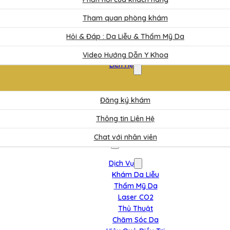
Tham quan phòng khám
Hỏi & Đáp : Da Liễu & Thẩm Mỹ Da
Video Hướng Dẫn Y Khoa
Liên Hệ
Đăng ký khám
Thông tin Liên Hệ
Chat với nhân viên
Dịch Vụ
Khám Da Liễu
Thẩm Mỹ Da
Laser CO2
Thủ Thuật
Chăm Sóc Da