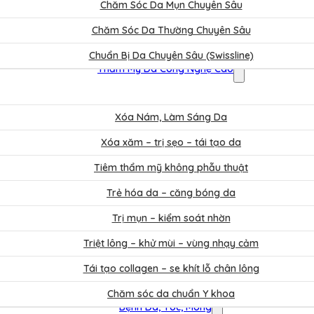
Chăm Sóc Da Mụn Chuyên Sâu
Chăm Sóc Da Thường Chuyên Sâu
Chuẩn Bị Da Chuyên Sâu (Swissline)
Thẩm Mỹ Da Công Nghệ Cao
Xóa Nám, Làm Sáng Da
Xóa xăm – trị sẹo – tái tạo da
Tiêm thẩm mỹ không phẫu thuật
Trẻ hóa da – căng bóng da
Trị mụn – kiểm soát nhờn
Triệt lông – khử mùi – vùng nhạy cảm
Tái tạo collagen – se khít lỗ chân lông
Chăm sóc da chuẩn Y khoa
Bệnh Da, Tóc, Móng