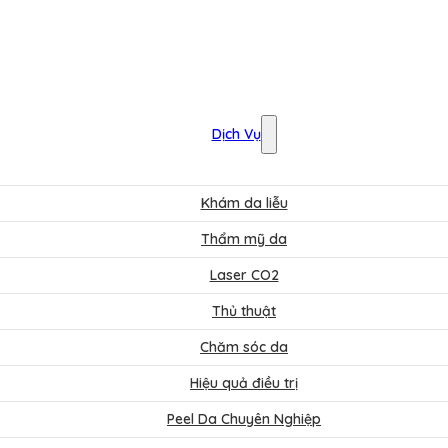
Dịch Vụ
Khám da liễu
Thẩm mỹ da
Laser CO2
Thủ thuật
Chăm sóc da
Hiệu quả điều trị
Peel Da Chuyên Nghiệp