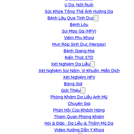
U Da, Nốt Ruồi
Sức Khỏe Tổng Thể Ảnh Hưởng Da
Bệnh Lây Qua Tình Dục
Bệnh Lậu
Sùi Mào Gà (HPV)
Viêm Phụ Khoa
Mụn Rộp Sinh Dục (Herpes)
Bệnh Giang Mai
Kiến Thức STD
Xét Nghiệm Da Liễu
Xét Nghiệm Soi Nấm, Vi Khuẩn, Miễn Dịch
Xét Nghiệm HPV
Bảng Giá
Giới Thiệu
Phòng Khám Da Liễu Anh Mỹ
Chuyên Gia
Phản Hồi Của Khách Hàng
Tham Quan Phòng Khám
Hỏi & Đáp : Da Liễu & Thẩm Mỹ Da
Video Hướng Dẫn Y Khoa