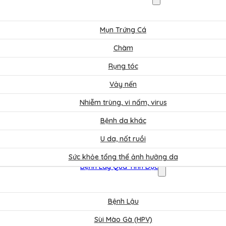
Mụn Trứng Cá
Chàm
Rụng tóc
Vảy nến
Nhiễm trùng, vi nấm, virus
Bệnh da khác
U da, nốt ruồi
Sức khỏe tổng thể ảnh hưởng da
Bệnh Lây Qua Tình Dục
Bệnh Lậu
Sùi Mào Gà (HPV)