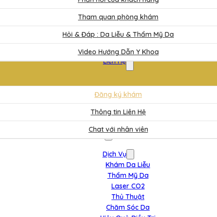
Tham quan phòng khám
Hỏi & Đáp : Da Liễu & Thẩm Mỹ Da
Video Hướng Dẫn Y Khoa
Liên Hệ
Đăng ký khám
Thông tin Liên Hệ
Chat với nhân viên
Dịch Vụ
Khám Da Liễu
Thẩm Mỹ Da
Laser CO2
Thủ Thuật
Chăm Sóc Da