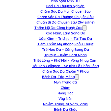
Hiệu Quả Điều Trị
Peel Da Chuyên Nghiệp
Chăm Sóc Da Mụn Chuyên Sâu
Chăm Sóc Da Thường Chuyên Sâu
Chuẩn Bị Da Chuyên Sâu (Swissline)
Thẩm Mỹ Da Công Nghệ Cao
Xóa Nám, Làm Sáng Da
Xóa Xăm – Trị Sẹo – Tái Tạo Da
Tiêm Thẩm Mỹ Không Phẫu Thuật
Trẻ Hóa Da – Căng Bóng Da
Trị Mụn – Kiểm Soát Nhờn
Triệt Lông – Khử Mùi – Vùng Nhạy Cảm
Tái Tạo Collagen – Se Khít Lỗ Chân Lông
Chăm Sóc Da Chuẩn Y Khoa
Bệnh Da, Tóc, Móng
Mụn Trứng Cá
Chàm
Rụng Tóc
Vảy Nến
Nhiễm Trùng, Vi Nấm, Virus
Bệnh Da Khác