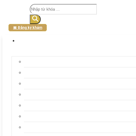
Tìm
kiếm
📅 Đăng ký khám