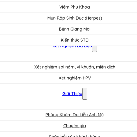
Viêm Phụ Khoa
Mụn Rộp Sinh Dục (Herpes)
Bệnh Giang Mai
Kiến thức STD
Xét Nghiệm Da Liễu
Xét nghiệm soi nấm, vi khuẩn, miễn dịch
Xét nghiệm HPV
Bảng Giá
Giới Thiệu
Phòng Khám Da Liễu Anh Mỹ
Chuyên gia
Phản hồi của khách hàng